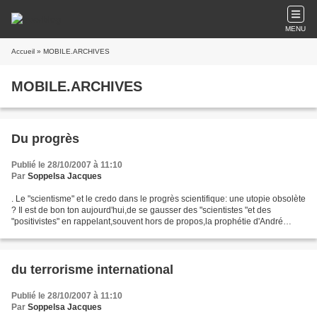
MENU
Accueil
» MOBILE.ARCHIVES
MOBILE.ARCHIVES
Du progrès
Publié le 28/10/2007 à 11:10
Par
Soppelsa Jacques
. Le "scientisme" et le credo dans le progrès scientifique: une utopie obsolète
? Il est de bon ton aujourd'hui,de se gausser des "scientistes "et des
"positivistes" en rappelant,souvent hors de propos,la prophétie d'André
Malraux, "le XXIme siècle sera...
du terrorisme international
Publié le 28/10/2007 à 11:10
Par
Soppelsa Jacques