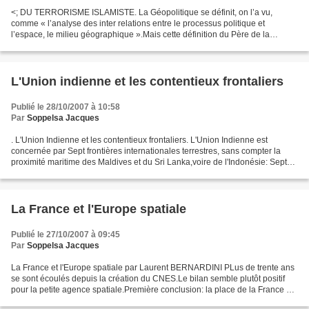
<; DU TERRORISME ISLAMISTE. La Géopolitique se définit, on l’a vu,
comme « l’analyse des inter relations entre le processus politique et
l’espace, le milieu géographique ».Mais cette définition du Père de la
discipline, Friedrich Ratzel, peut sans doute...
L'Union indienne et les contentieux frontaliers
Publié le 28/10/2007 à 10:58
Par
Soppelsa Jacques
. L'Union Indienne et les contentieux frontaliers. L'Union Indienne est
concernée par Sept frontières internationales terrestres, sans compter la
proximité maritime des Maldives et du Sri Lanka,voire de l'Indonésie: Sept
frontières,donc, avec la Chine...
La France et l'Europe spatiale
Publié le 27/10/2007 à 09:45
Par
Soppelsa Jacques
La France et l'Europe spatiale par Laurent BERNARDINI PLus de trente ans
se sont écoulés depuis la création du CNES.Le bilan semble plutôt positif
pour la petite agence spatiale.Première conclusion: la place de la France au
sein de l'Europe spatiale?...