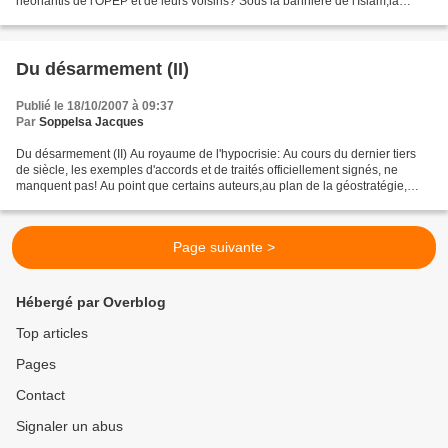
neonantis de l'OPEP et de leurs voisins? Sous la bannière de l'Islam,la
plupart de ces pays,à démographie...
Du désarmement (II)
Publié le 18/10/2007 à 09:37
Par
Soppelsa Jacques
Du désarmement (II) Au royaume de l'hypocrisie: Au cours du dernier tiers
de siècle, les exemples d'accords et de traités officiellement signés, ne
manquent pas! Au point que certains auteurs,au plan de la géostratégie,
distinguent académiquement deux...
Page suivante >
Hébergé par Overblog
Top articles
Pages
Contact
Signaler un abus