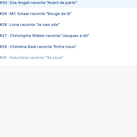
#30 : Eve Angeli raconte "Avant de partir"
#29 : MC Solaar raconte "Bouge de là"
28 : Lorie raconte "Je vais vite"
#27 : Christophe Willem raconte "Jacques a dit"
#26 : Chimène Badi raconte "Entre nous"
#25 : Indochine raconte "3e sexe"
#24 : Zaho raconte "C'est chelou"
#23 : Patrick Bruel raconte "Au café des délices"
#22 : Kyo raconte "Le chemin"
#21 : Nolwenn Leroy raconte "Cassé"
#20 : Patrick Hernandez raconte "Born to be alive"
#19 : Lorie raconte "Près de moi"
#18 : Michael Jones raconte "A nos actes manqués" (avec Jean-Jacque