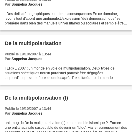
Par
Soppelsa Jacques
. Des défis démographiques et de leurs conséquences En ce domaine,
levons tout d'abord une ambiguïté.L'expression "défi démographique" se
promène dans bien des manuels universitaires ou scolaires et semble être
l'un des clichés favoris de bien des medias....
De la multipolarisation
Publié le 19/10/2007 à 13:44
Par
Soppelsa Jacques
TERRE 2007 : un monde en voie de multipolarisation, Deux types de
situations spécifiques nousn paraisnet pouvoir être dégagées
,aujourd'hui,pr-s de déeux dcenniesaprès l'axte funéraire du monde
bipolaire : -Les espaces inorganiques correspondent, grosso...
De la multipolarisation (I)
Publié le 19/10/2007 à 13:44
Par
Soppelsa Jacques
anti_bug_fc De la multipolarisation (II) -un ensemble islamique ?: Encore
une entité spatiale susceptible de devenir un "bloc", via le regroupement des