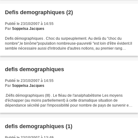
Defis demographiques (2)
Publié le 23/10/2007 à 14:55
Par
Soppelsa Jacques
Defis démographiques . Choc du surpeuplement. Au delà du "choc du
nombre",le binôme"population nombreuse-pauvreté "est loin d'être évident.ll
semble nécessaire aussi d'introduire d'autres notions, au premier rang
desquelles figurent la densité de population...
defis demographiques
Publié le 23/10/2007 à 14:55
Par
Soppelsa Jacques
.Défis démographiques (III) . Le fléau de l'analphabétisme Les moyens
d'échapper (au moins partiellement) à cette dramatique situation de
dépendance sécrété par l'impossibilité pour nombre de pays de survenir eux
mêmes à leurs besoins les plus élémentaires...
defis demographiques (1)
Publié le 23/10/2007 à 13:49